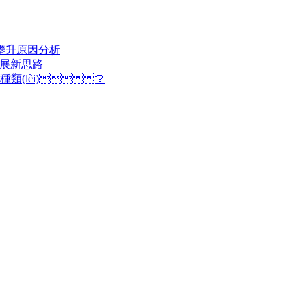
量攀升原因分析
ā)展新思路
類(lèi)？