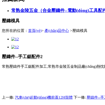
常熟金陵五金（合金壓鑄件--電動(dòng)工具配件1
壓鑄模具
您所在的位置：
首頁(yè)
>
產(chǎn)品中心
>
壓鑄模具
壓鑄件--手工鋸配件2
常熟壓鑄件手工鋸配件加工,常熟市金陵五金制品廠(chǎng)熱忱歡迎新老客
上一條:
汽車(chē)起動(dòng)機前蓋12H殼體
下一條:
壓鑄件--