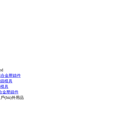
ed
鋁合金壓鑄件
壓鑄模具
鑄模具
合金壓鑄件
,戶(hù)外用品