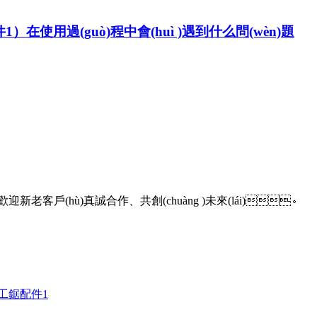
）在使用過(guò)程中會(huì )遇到什么問(wèn)題
戶(hù)真誠合作、共創(chuàng )未來(lái)。
手工鋸配件1