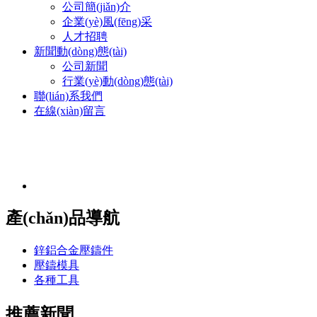
公司簡(jiǎn)介
企業(yè)風(fēng)采
人才招聘
新聞動(dòng)態(tài)
公司新聞
行業(yè)動(dòng)態(tài)
聯(lián)系我們
在線(xiàn)留言
產(chǎn)品導航
鋅鋁合金壓鑄件
壓鑄模具
各種工具
推薦新聞