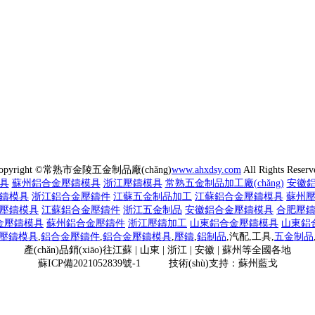
opyright ©常熟市金陵五金制品廠(chǎng)
www.ahxdsy.com
All Rights Reserv
具
蘇州鋁合金壓鑄模具
浙江壓鑄模具
常熟五金制品加工廠(chǎng)
安徽
鑄模具
浙江鋁合金壓鑄件
江蘇五金制品加工
江蘇鋁合金壓鑄模具
蘇州
壓鑄模具
江蘇鋁合金壓鑄件
浙江五金制品
安徽
鋁合金壓鑄模具
合肥壓
金壓鑄模具
蘇州
鋁合金壓鑄件
浙江壓鑄加工
山東
鋁合金壓鑄模具
山東
鋁
壓鑄模具
,
鋁合金壓鑄件
,
鋁合金壓鑄模具
,
壓鑄
,
鋁制品
,汽配,工具,
五金制品
產(chǎn)品銷(xiāo)往江蘇 | 山東 | 浙江 | 安徽 | 蘇州等全國各地
蘇ICP備2021052839號-1
技術(shù)支持：
蘇州藍戈