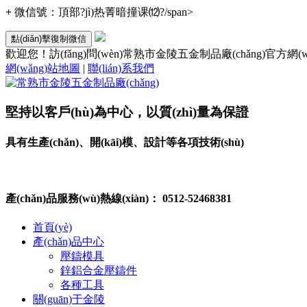
+
微信號：
頂部?jì)热菁暗撞课⑿?/span>
點(diǎn)擊復制微信
歡迎您！訪(fǎng)問(wèn)常熟市金陵五金制品廠(chǎng)官方網(w
網(wǎng)站地圖
|
聯(lián)系我們
堅持以客戶(hù)為中心，以質(zhì)量為保證
具有生產(chǎn)、開(kāi)模、設計等各項技術(shù)
產(chǎn)品服務(wù)熱線(xiàn)：
0512-52468381
首頁(yè)
產(chǎn)品中心
壓鑄模具
鋅鋁合金壓鑄件
各種工具
關(guān)于金陵