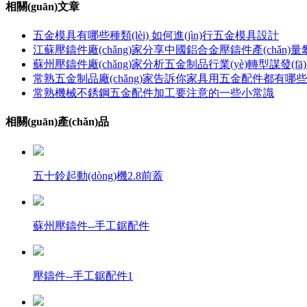
相關(guān)文章
五金模具有哪些種類(lèi) 如何進(jìn)行五金模具設計
江蘇壓鑄件廠(chǎng)家分享中國鋁合金壓鑄件產(chǎn)
蘇州壓鑄件廠(chǎng)家分析五金制品行業(yè)轉型謀發(f
常熟五金制品廠(chǎng)家告訴你家具用五金配件都有哪些種
常熟機械不銹鋼五金配件加工要注意的一些小常識
相關(guān)產(chǎn)品
五十鈴起動(dòng)機2.8前蓋
蘇州壓鑄件--手工鋸配件
壓鑄件--手工鋸配件1